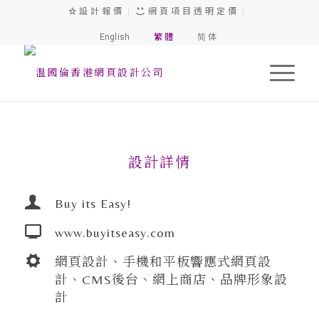
設 計 報 價
|
網 頁 項 目 透 明 定 價
|
English
繁 體
简 体
1
2
3
4
設計詳情
Buy its Easy!
www.buyitseasy.com
網頁設計、手機和平板響應式網頁設
計、CMS後台、網上商店、品牌形象設
計