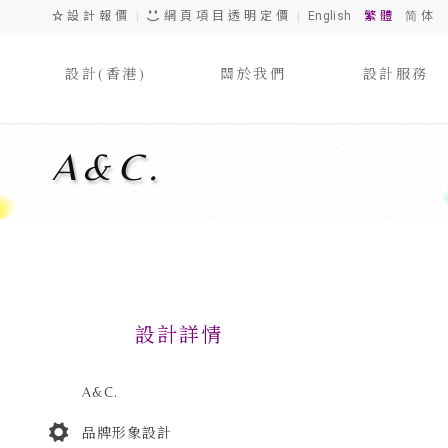
設 計 報 價
|
網 頁 項 目 透 明 定 價
|
English
繁 體
简 体
設計(香港)
關於我們
設計服務
A&C.
設計詳情
A&C.
品牌形象設計