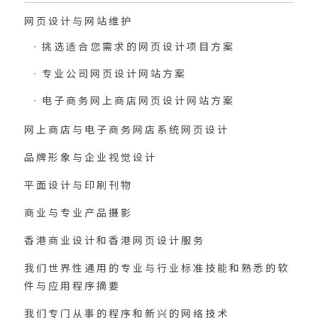
网页设计与网站维护
挑选适合您需求的网页设计项目方案
专业公司网页设计网站方案
电子商务网上商店网页设计网站方案
网上商店与电子商务网店系统网页设计
品牌形象与企业视觉设计
平面设计与印刷刊物
商业与专业产品摄影
香港商业设计和香港网页设计服务
我们世界性通用的专业与行业标准技能和熟悉的软
件与应用程序摘要
我们专门从事的程序和新兴的网络技术