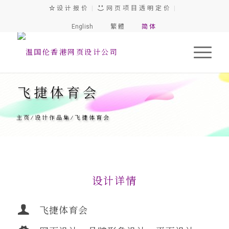
设 计 报 价
|
网 页 项 目 透 明 定 价
|
English
繁 體
简 体
飞捷体育会
主页
/
设计作品集
/
飞捷体育会
1
2
3
4
5
6
7
设计详情
飞捷体育会