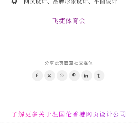
网页设计、品牌形象设计、平面设计
飞捷体育会
分享此页面至社交媒体
了解更多关于温国伦香港网页设计公司