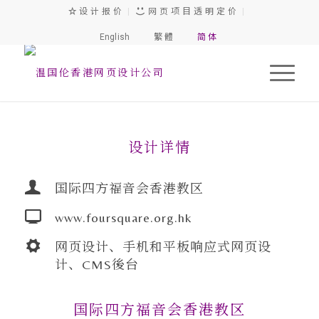
设 计 报 价
|
网 页 项 目 透 明 定 价
|
English
繁 體
简 体
设计详情
国际四方福音会香港教区
www.foursquare.org.hk
网页设计、手机和平板响应式网页设
计、CMS後台
国际四方福音会香港教区