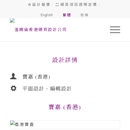
設 計 報 價
|
網 頁 項 目 透 明 定 價
|
English
繁 體
简 体
設計詳情
寶嘉 (香港)
平面設計、編輯設計
寶嘉 (香港)