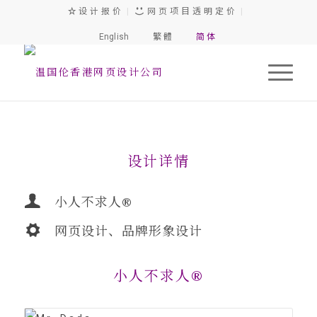
设 计 报 价
|
网 页 项 目 透 明 定 价
|
English
繁 體
简 体
1
2
3
4
5
设计详情
小人不求人®
网页设计、品牌形象设计
小人不求人®