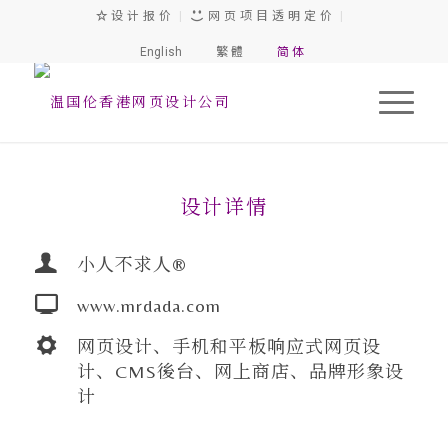
设 计 报 价
|
网 页 项 目 透 明 定 价
|
English
繁 體
简 体
1
2
3
设计详情
小人不求人®
www.mrdada.com
网页设计、手机和平板响应式网页设
计、CMS後台、网上商店、品牌形象设
计