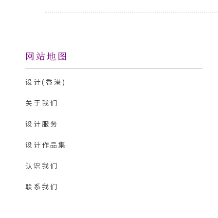
网站地图
设计(香港)
关于我们
设计服务
设计作品集
认识我们
联系我们