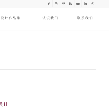
设计作品集
认识我们
联系我们
素
设计