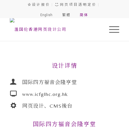
设 计 报 价
|
网 页 项 目 透 明 定 价
|
English
繁 體
简 体
1
2
3
设计详情
国际四方福音会隆亨堂
www.icfglhc.org.hk
网页设计、CMS後台
国际四方福音会隆亨堂