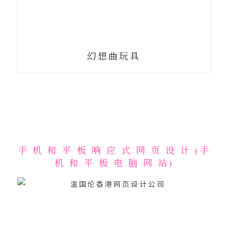
幻想曲玩具
手 机 和 平 板 响 应 式 网 页 设 计 (手
机 和 平 板 电 脑 网 站)