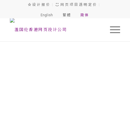
设 计 报 价
|
网 页 项 目 透 明 定 价
|
English
繁 體
简 体