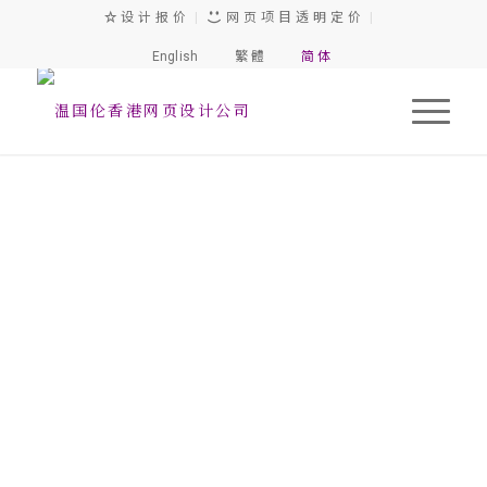
设 计 报 价
|
网 页 项 目 透 明 定 价
|
English
繁 體
简 体