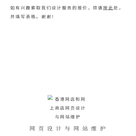
如有兴趣索取我们设计服务的报价，烦请
按此
处，
并填写表格。谢谢！
1
2
3
4
5
6
1
2
3
4
5
6
7
网 页 设 计 与 网 站 维 护